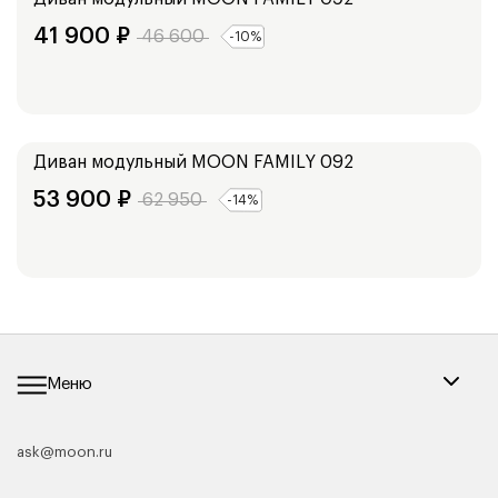
41 900
₽
46 600
-
10
%
Ширина:
192
см
172
см
Диван модульный
MOON FAMILY 092
53 900
₽
62 950
-
14
%
Меню
ask@moon.ru
Каталог мебели