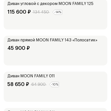
Диван угловой с декором
MOON FAMILY 125
115 600
₽
134 450
-
14
%
Ширина:
159
см
Диван прямой
MOON FAMILY 143 «Полосатик»
45 900
₽
Ширина:
133
см
153
см
Диван
MOON FAMILY 011
58 650
₽
64 900
-
10
%
Ширина:
193
см
173
см