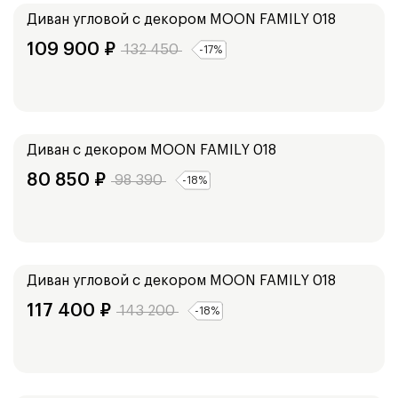
Диван угловой с декором
MOON FAMILY 018
109 900
₽
132 450
-
17
%
Ширина:
213
см
193
см
Диван с декором
MOON FAMILY 018
80 850
₽
98 390
-
18
%
Ширина:
263
см
Диван угловой с декором
MOON FAMILY 018
117 400
₽
143 200
-
18
%
Ширина:
249
см