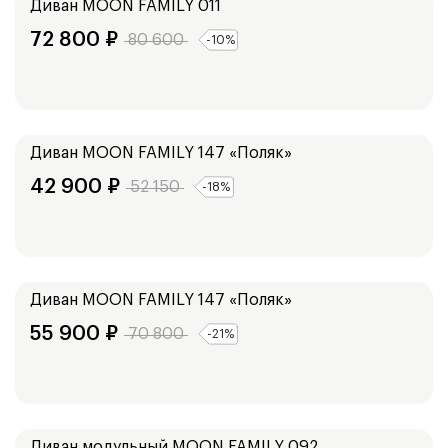
Диван
MOON FAMILY 011
72 800
₽
80 600
-
10
%
Ширина:
139
см
159
см
Диван
MOON FAMILY 147 «Поляк»
42 900
₽
52 150
-
18
%
Ширина:
199
см
179
см
Диван
MOON FAMILY 147 «Поляк»
55 900
₽
70 800
-
21
%
Ширина:
132
см
152
см
Диван модульный
MOON FAMILY 092