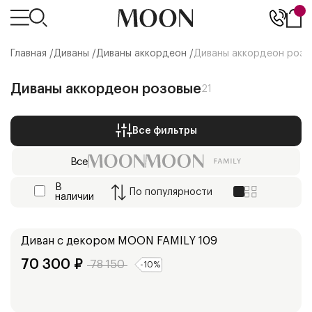
Главная /
Диваны
/
Диваны аккордеон
/
Диваны аккордеон розо
Диваны аккордеон розовые
21
Все фильтры
Все
В
По
популярности
наличии
Ширина:
158
см
178
см
Диван с декором
MOON FAMILY 109
70 300
₽
78 150
-
10
%
Ширина: