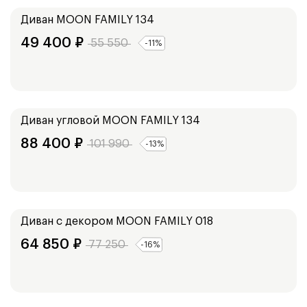
Диван
MOON FAMILY 134
49 400
₽
55 550
-
11
%
Ширина:
225
см
Диван угловой
MOON FAMILY 134
88 400
₽
101 990
-
13
%
Ширина:
153
см
173
см
Диван с декором
MOON FAMILY 018
64 850
₽
77 250
-
16
%
Ширина:
243
см