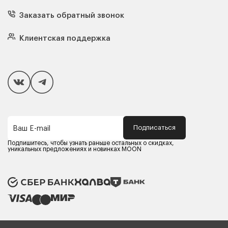
Диваны
Кресла
Заказать обратный звонок
Матрасы
Кровати
Подушки
Клиентская поддержка
Чехлы и наматрасники
Покупателям
Способы оплаты
Как сделать покупку
Кредит/Рассрочка
Гарантия и сервис
Доставка
Подписаться
Ваш E-mail
Компания MOON
Контакты
Подпишитесь, чтобы узнать раньше остальных о скидках,
Оферта
уникальных предложениях и новинках MOON
Политика конфиденциальности
Партнерам
Реквизиты
Карьера в MOON