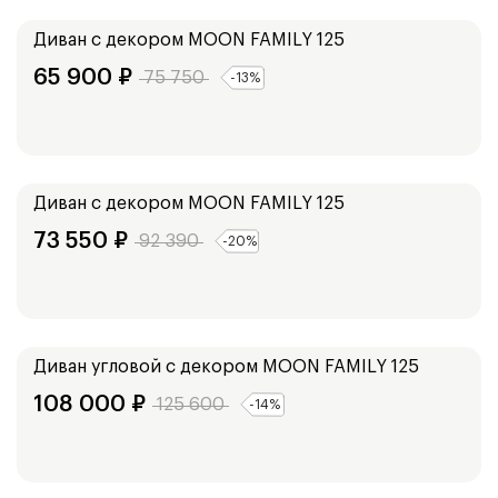
139
см
159
см
Диван с декором
MOON FAMILY 125
65 900
₽
75 750
-
13
%
Ширина:
179
см
Диван с декором
MOON FAMILY 125
73 550
₽
92 390
-
20
%
Ширина:
229
см
Диван угловой с декором
MOON FAMILY 125
108 000
₽
125 600
-
14
%
Ширина:
135
см
155
см