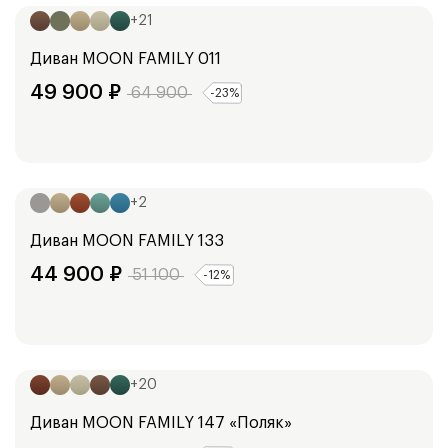
+
21
Диван
MOON FAMILY 011
49 900
₽
64 900
-
23
%
Ширина:
178
см
198
см
+
2
Диван
MOON FAMILY 133
44 900
₽
51 100
-
12
%
Ширина:
139
см
159
см
+
20
Диван
MOON FAMILY 147 «Поляк»