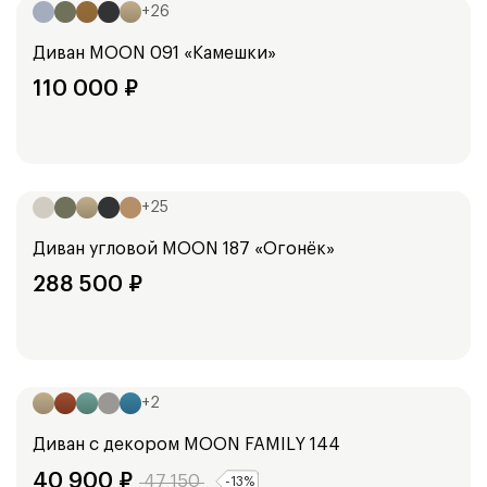
+
26
Диван
MOON 091 «Камешки»
110 000
₽
Ширина:
355
см
+
25
Диван угловой
MOON 187 «Огонёк»
288 500
₽
Ширина:
144
см
164
см
+
2
Диван с декором
MOON FAMILY 144
40 900
₽
47 150
-
13
%