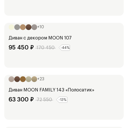
Ширина:
200
см
220
см
+
10
Диван с декором
MOON 107
95 450
₽
170 450
-
44
%
Ширина:
158
см
+
23
Диван
MOON FAMILY 143 «Полосатик»
63 300
₽
72 550
-
13
%
Ширина:
205
см
225
см