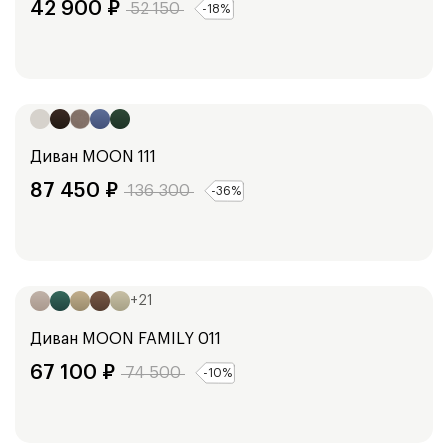
42 900
₽
52 150
-
18
%
Ширина:
181
см
Диван
MOON 111
87 450
₽
136 300
-
36
%
Ширина:
173
см
193
см
+
21
Диван
MOON FAMILY 011
67 100
₽
74 500
-
10
%
Ширина: