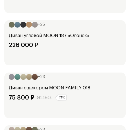
Ширина:
254
см
+
25
Диван угловой
MOON 187 «Огонёк»
226 000
₽
Ширина:
193
см
213
см
+
23
Диван с декором
MOON FAMILY 018
75 800
₽
91 190
-
17
%
Ширина:
135
см
155
см
+
23