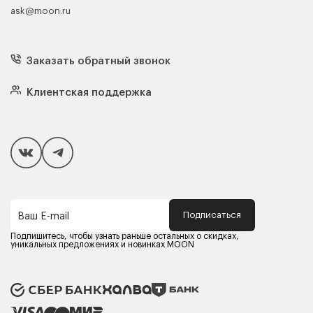
ask@moon.ru
Каталог мебели
Диваны
Кресла
Заказать обратный звонок
Матрасы
Кровати
Подушки
Клиентская поддержка
Чехлы и наматрасники
Покупателям
Способы оплаты
Как сделать покупку
Кредит/Рассрочка
Гарантия и сервис
Доставка
Подписаться
Ваш E-mail
Компания MOON
Контакты
Подпишитесь, чтобы узнать раньше остальных о скидках,
Оферта
уникальных предложениях и новинках MOON
Политика конфиденциальности
Партнерам
Реквизиты
Карьера в MOON