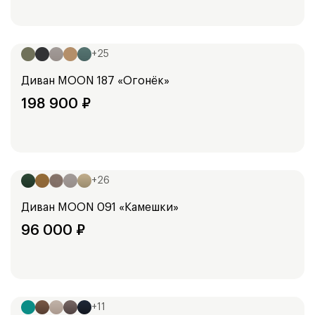
Ширина:
254
см
+
25
Диван
MOON 187 «Огонёк»
198 900
₽
Ширина:
165
см
185
см
+
26
Диван
MOON 091 «Камешки»
96 000
₽
Ширина:
178
см
+
11