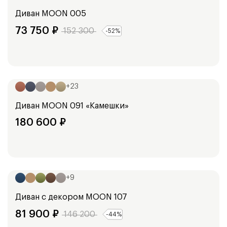
Диван
MOON 005
73 750
₽
152 300
-
52
%
Ширина:
250
см
+
23
Диван
MOON 091 «Камешки»
180 600
₽
Ширина:
160
см
180
см
+
9
Диван с декором
MOON 107
81 900
₽
146 200
-
44
%