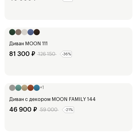
Ширина:
161
см
Диван
MOON 111
81 300
₽
126 150
-
36
%
Ширина:
184
см
204
см
+
1
Диван с декором
MOON FAMILY 144
46 900
₽
59 000
-
21
%
Ширина:
133
см
153
см