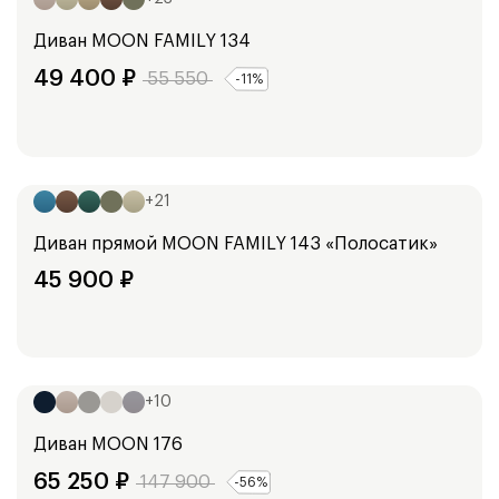
Диван
MOON FAMILY 134
49 400
₽
55 550
-
11
%
Ширина:
159
см
+
21
Диван прямой
MOON FAMILY 143 «Полосатик»
45 900
₽
Ширина:
182
см
+
10
Диван
MOON 176
65 250
₽
147 900
-
56
%