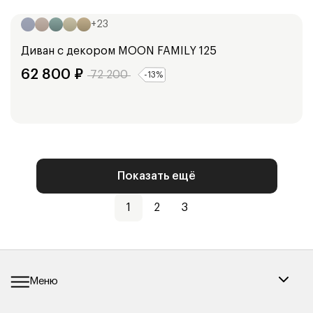
139
см
159
см
+
23
Диван с декором
MOON FAMILY 125
62 800
₽
72 200
-
13
%
Показать ещё
1
2
3
Меню