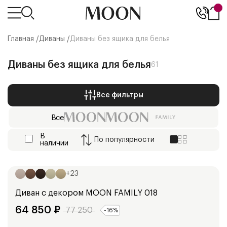
Главная /
Диваны
/
Диваны без ящика для белья
Диваны без ящика для белья
61
Все фильтры
Все
В
По
популярности
наличии
Ширина:
153
см
173
см
+
23
Диван с декором
MOON FAMILY 018
64 850
₽
77 250
-
16
%