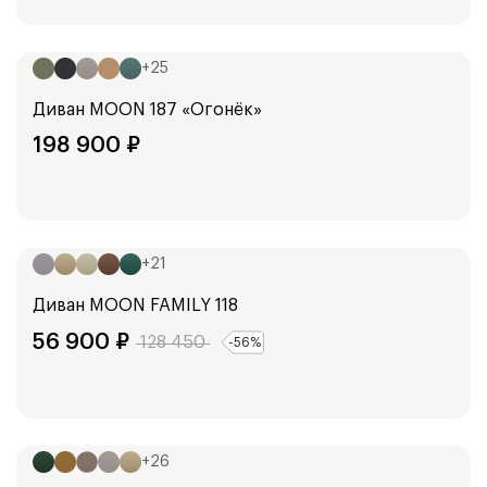
Ширина:
254
см
+
25
Диван
MOON 187 «Огонёк»
198 900
₽
Ширина:
213
см
+
21
Диван
MOON FAMILY 118
56 900
₽
128 450
-
56
%
Ширина:
165
см
185
см
+
26