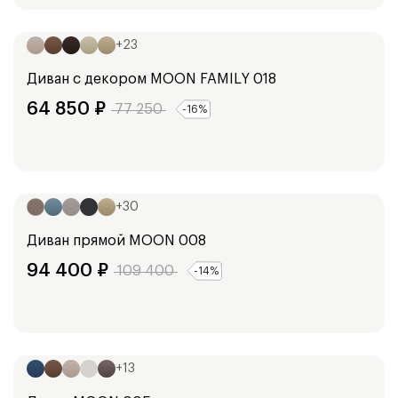
Ширина:
153
см
173
см
+
23
Диван с декором
MOON FAMILY 018
64 850
₽
77 250
-
16
%
Ширина:
254
см
+
30
Диван прямой
MOON 008
94 400
₽
109 400
-
14
%
Ширина:
240
см
+
13