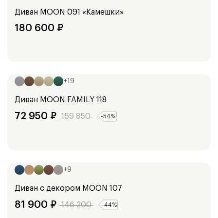
Диван
MOON 091 «Камешки»
180 600
₽
Ширина:
253
см
+
19
Диван
MOON FAMILY 118
72 950
₽
159 850
-
54
%
Ширина:
160
см
180
см
+
9
Диван с декором
MOON 107
81 900
₽
146 200
-
44
%