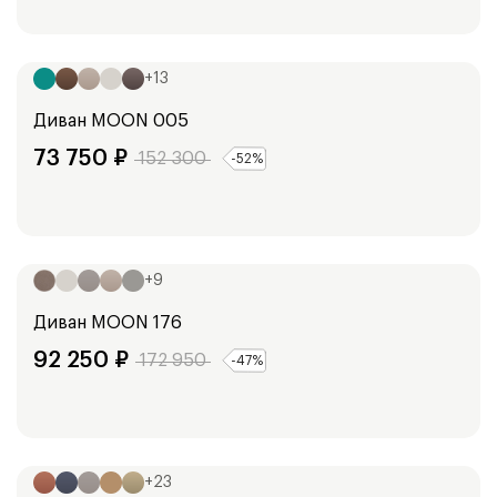
Ширина:
178
см
+
13
Диван
MOON 005
73 750
₽
152 300
-
52
%
Ширина:
241
см
+
9
Диван
MOON 176
92 250
₽
172 950
-
47
%
Ширина:
250
см
+
23