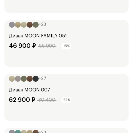
Ширина:
241
см
+
23
Диван
MOON FAMILY 051
46 900
₽
55 990
-
16
%
Ширина:
248
см
+
27
Диван
MOON 007
62 900
₽
80 400
-
22
%
Ширина:
193
см
213
см
+
23