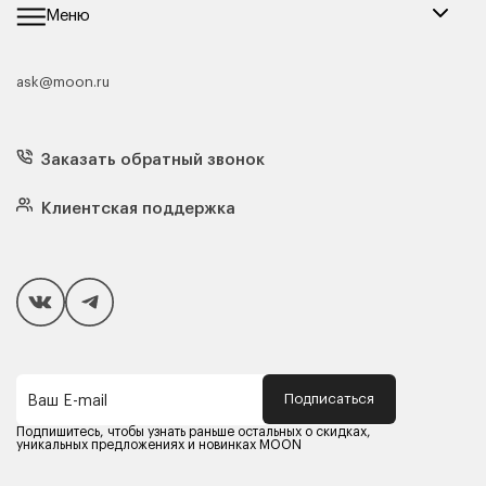
Меню
ask@moon.ru
Каталог мебели
Диваны
Кресла
Заказать обратный звонок
Матрасы
Кровати
Подушки
Клиентская поддержка
Чехлы и наматрасники
Покупателям
Способы оплаты
Как сделать покупку
Кредит/Рассрочка
Гарантия и сервис
Доставка
Подписаться
Ваш E-mail
Компания MOON
Контакты
Подпишитесь, чтобы узнать раньше остальных о скидках,
Оферта
уникальных предложениях и новинках MOON
Политика конфиденциальности
Партнерам