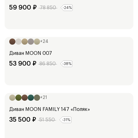
59 900
₽
78 850
-
24
%
Ширина:
248
см
+
24
Диван
MOON 007
53 900
₽
86 850
-
38
%
Ширина:
198
см
218
см
+
21
Диван
MOON FAMILY 147 «Поляк»
35 500
₽
51 550
-
31
%