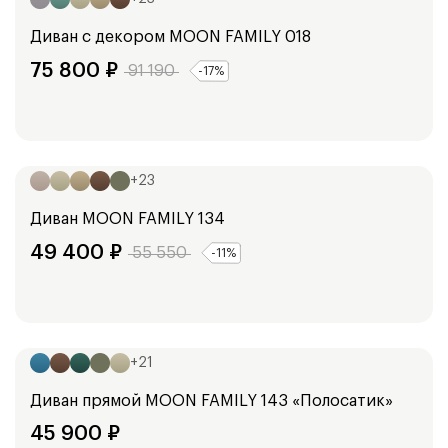
Диван с декором
MOON FAMILY 018
75 800
₽
91 190
-
17
%
Ширина:
135
см
155
см
+
23
Диван
MOON FAMILY 134
49 400
₽
55 550
-
11
%
Ширина:
159
см
+
21
Диван прямой
MOON FAMILY 143 «Полосатик»
45 900
₽