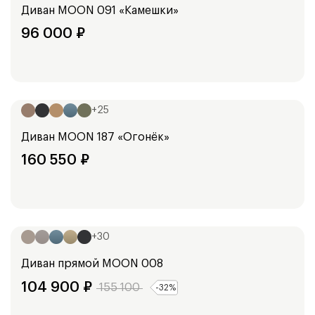
Диван
MOON 091 «Камешки»
96 000
₽
Ширина:
253
см
+
25
Диван
MOON 187 «Огонёк»
160 550
₽
Ширина:
294
см
+
30
Диван прямой
MOON 008
104 900
₽
155 100
-
32
%