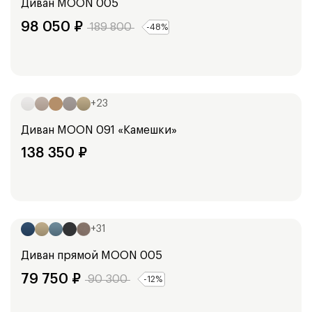
Диван
MOON 005
98 050
₽
189 800
-
48
%
Ширина:
250
см
+
23
Диван
MOON 091 «Камешки»
138 350
₽
Ширина:
247
см
+
31
Диван прямой
MOON 005
79 750
₽
90 300
-
12
%