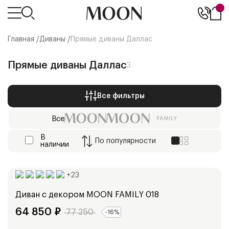
Главная /
Диваны
/
Прямые диваны Даллас
Прямые диваны Даллас
3
Все фильтры
Все
В
По
популярности
наличии
Ширина:
153
см
173
см
+
23
Диван с декором
MOON FAMILY 018
64 850
₽
77 250
-
16
%