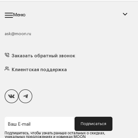
Меню
ask@moon.ru
Каталог мебели
Диваны
Кресла
Заказать обратный звонок
Матрасы
Кровати
Подушки
Клиентская поддержка
Чехлы и наматрасники
Покупателям
Способы оплаты
Как сделать покупку
Кредит/Рассрочка
Гарантия и сервис
Доставка
Подписаться
Ваш E-mail
Компания MOON
Контакты
Подпишитесь, чтобы узнать раньше остальных о скидках,
Оферта
уникальных предложениях и новинках MOON