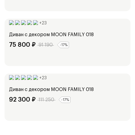
Ширина:
193
см
213
см
+
23
Диван с декором
MOON FAMILY 018
75 800
₽
91 190
-
17
%
Ширина:
236
см
+
23
Диван с декором
MOON FAMILY 018
92 300
₽
111 250
-
17
%