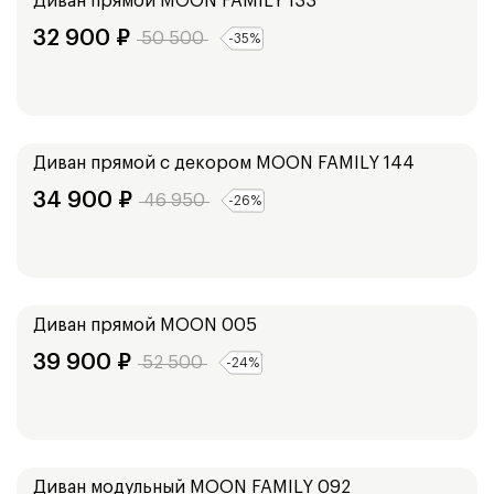
Диван прямой
MOON FAMILY 133
32 900
₽
50 500
-
35
%
Ширина:
213
см
Диван прямой с декором
MOON FAMILY 144
34 900
₽
46 950
-
26
%
Ширина:
225
см
Диван прямой
MOON 005
39 900
₽
52 500
-
24
%
Ширина:
192
см
172
см
Диван модульный
MOON FAMILY 092