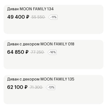
135
см
155
см
Диван
MOON FAMILY 134
49 400
₽
55 550
-
11
%
Ширина:
153
см
173
см
Диван с декором
MOON FAMILY 018
64 850
₽
77 250
-
16
%
Ширина:
219
см
Диван с декором
MOON FAMILY 135
62 100
₽
71 300
-
13
%
Ширина: