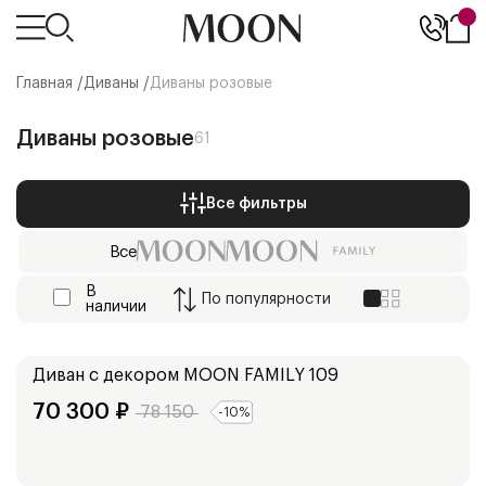
Главная /
Диваны
/
Диваны розовые
Диваны розовые
61
Все фильтры
Все
В
По
популярности
наличии
Ширина:
158
см
178
см
Диван с декором
MOON FAMILY 109
70 300
₽
78 150
-
10
%
Ширина: