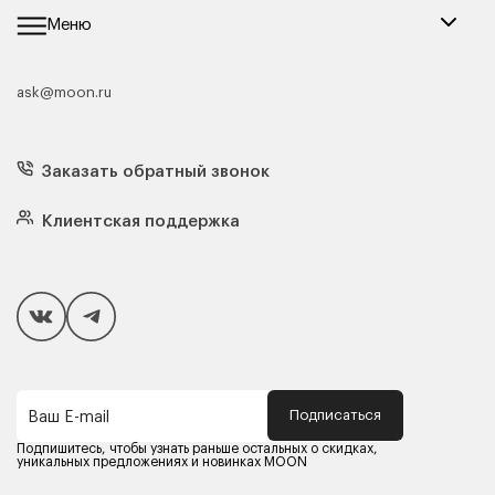
Меню
ask@moon.ru
Каталог мебели
Диваны
Кресла
Заказать обратный звонок
Матрасы
Кровати
Подушки
Клиентская поддержка
Чехлы и наматрасники
Покупателям
Способы оплаты
Как сделать покупку
Кредит/Рассрочка
Гарантия и сервис
Доставка
Подписаться
Ваш E-mail
Компания MOON
Контакты
Подпишитесь, чтобы узнать раньше остальных о скидках,
Оферта
уникальных предложениях и новинках MOON
Политика конфиденциальности
Партнерам