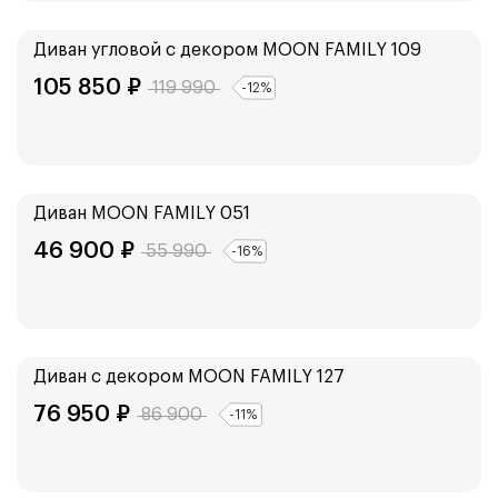
248
см
Диван угловой с декором
MOON FAMILY 109
105 850
₽
119 990
-
12
%
Ширина:
241
см
Диван
MOON FAMILY 051
46 900
₽
55 990
-
16
%
Ширина:
242
см
Диван с декором
MOON FAMILY 127
76 950
₽
86 900
-
11
%
Ширина: