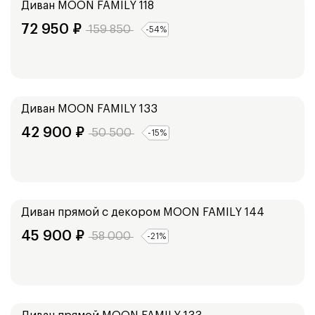
Диван
MOON FAMILY 118
72 950
₽
159 850
-
54
%
Ширина:
218
см
Диван
MOON FAMILY 133
42 900
₽
50 500
-
15
%
Ширина:
223
см
Диван прямой с декором
MOON FAMILY 144
45 900
₽
58 000
-
21
%
Ширина:
207
см