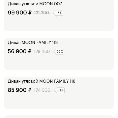
Диван угловой
MOON 007
99 900
₽
121 200
-
18
%
Ширина:
213
см
Диван
MOON FAMILY 118
56 900
₽
128 450
-
56
%
Ширина:
313
см
Диван угловой
MOON FAMILY 118
85 900
₽
174 900
-
51
%
Ширина:
253
см