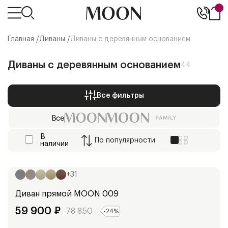
Главная /
Диваны
/
Диваны с деревянным основанием
Диваны с деревянным основанием
44
Все фильтры
Все
В
По
популярности
наличии
Ширина:
250
см
+
31
Диван прямой
MOON 009
59 900
₽
78 850
-
24
%