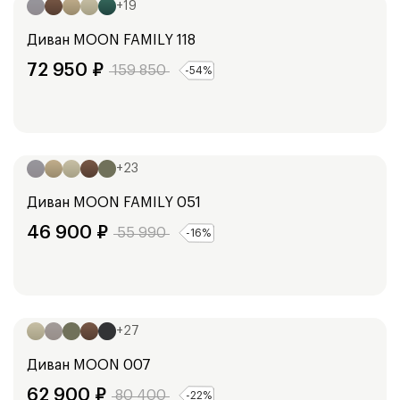
+
19
Диван
MOON FAMILY 118
72 950
₽
159 850
-
54
%
Ширина:
241
см
+
23
Диван
MOON FAMILY 051
46 900
₽
55 990
-
16
%
Ширина:
248
см
+
27
Диван
MOON 007
62 900
₽
80 400
-
22
%