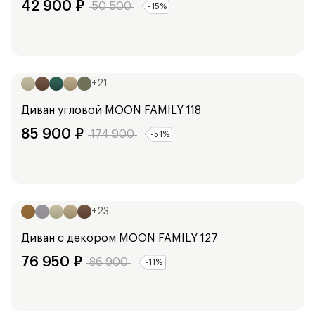
42 900
₽
50 500
-
15
%
Ширина:
313
см
253
см
+
21
Диван угловой
MOON FAMILY 118
85 900
₽
174 900
-
51
%
Ширина:
242
см
+
23
Диван с декором
MOON FAMILY 127
76 950
₽
86 900
-
11
%
Ширина: