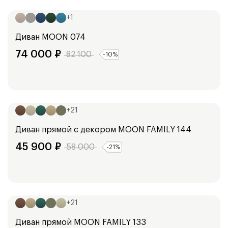
205
см
+
1
Диван
MOON 074
74 000
₽
82 100
-
10
%
Ширина:
223
см
+
21
Диван прямой с декором
MOON FAMILY 144
45 900
₽
58 000
-
21
%
Ширина:
207
см
+
21
Диван прямой
MOON FAMILY 133