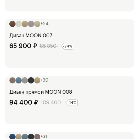
Ширина:
248
см
+
24
Диван
MOON 007
65 900
₽
86 850
-
24
%
Ширина:
254
см
+
30
Диван прямой
MOON 008
94 400
₽
109 400
-
14
%
Ширина:
247
см
+
31