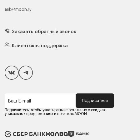
ask@moon.ru
Каталог мебели
Диваны
Кресла
Заказать обратный звонок
Матрасы
Кровати
Подушки
Клиентская поддержка
Чехлы и наматрасники
Покупателям
Способы оплаты
Как сделать покупку
Кредит/Рассрочка
Гарантия и сервис
Доставка
Подписаться
Ваш E-mail
Компания MOON
Контакты
Подпишитесь, чтобы узнать раньше остальных о скидках,
Оферта
уникальных предложениях и новинках MOON
Политика конфиденциальности
Партнерам
Реквизиты
Карьера в MOON