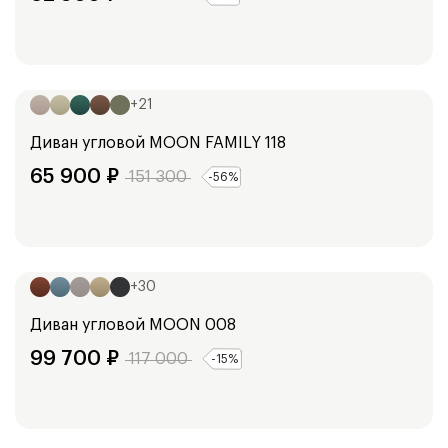
Ширина:
213
см
253
см
+
21
Диван угловой
MOON FAMILY 118
65 900
₽
151 300
-
56
%
Ширина:
254
см
+
30
Диван угловой
MOON 008
99 700
₽
117 000
-
15
%
Ширина:
354
см