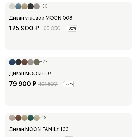
+
30
Диван угловой
MOON 008
125 900
₽
185 050
-
32
%
Ширина:
288
см
+
27
Диван
MOON 007
79 900
₽
101 800
-
22
%
Ширина:
218
см
+
19
Диван
MOON FAMILY 133