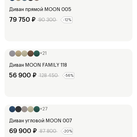
Диван прямой
MOON 005
79 750
₽
90 300
-
12
%
Ширина:
213
см
+
21
Диван
MOON FAMILY 118
56 900
₽
128 450
-
56
%
Ширина:
248
см
+
27
Диван угловой
MOON 007
69 900
₽
87 800
-
20
%