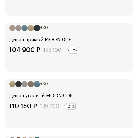
Ширина:
294
см
+
30
Диван прямой
MOON 008
104 900
₽
155 100
-
32
%
Ширина:
294
см
+
30
Диван угловой
MOON 008
110 150
₽
139 700
-
21
%
Ширина:
253
см