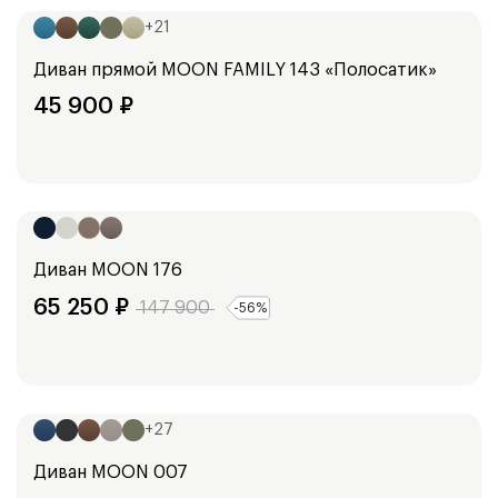
+
21
Диван прямой
MOON FAMILY 143 «Полосатик»
45 900
₽
Ширина:
182
см
Диван
MOON 176
65 250
₽
147 900
-
56
%
Ширина:
288
см
+
27
Диван
MOON 007