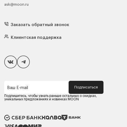
ask@moon.ru
Каталог мебели
Диваны
Кресла
Заказать обратный звонок
Матрасы
Кровати
Подушки
Клиентская поддержка
Чехлы и наматрасники
Покупателям
Способы оплаты
Как сделать покупку
Кредит/Рассрочка
Гарантия и сервис
Доставка
Подписаться
Ваш E-mail
Компания MOON
Контакты
Подпишитесь, чтобы узнать раньше остальных о скидках,
Оферта
уникальных предложениях и новинках MOON
Политика конфиденциальности
Партнерам
Реквизиты
Карьера в MOON