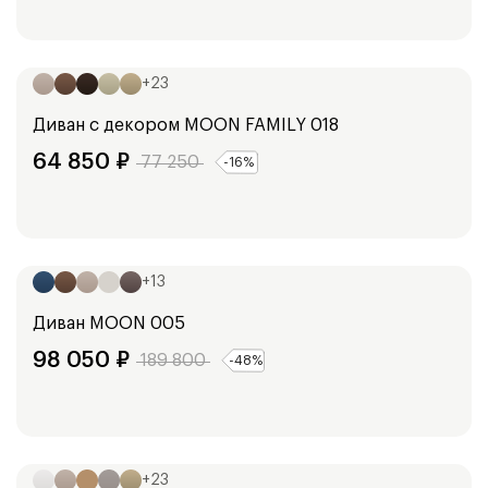
Ширина:
153
см
173
см
+
23
Диван с декором
MOON FAMILY 018
64 850
₽
77 250
-
16
%
Ширина:
240
см
+
13
Диван
MOON 005
98 050
₽
189 800
-
48
%
Ширина:
250
см
+
23