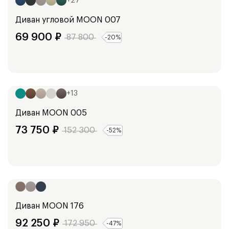
+
27
Диван угловой
MOON 007
69 900
₽
87 800
-
20
%
Ширина:
178
см
+
13
Диван
MOON 005
73 750
₽
152 300
-
52
%
Ширина:
241
см
Диван
MOON 176
92 250
₽
172 950
-
47
%