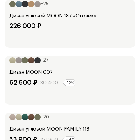
+
25
Диван угловой
MOON 187 «Огонёк»
226 000
₽
Ширина:
248
см
+
27
Диван
MOON 007
62 900
₽
80 400
-
22
%
Ширина:
213
см
+
20
Диван угловой
MOON FAMILY 118
53 900
₽
151 300
-
64
%