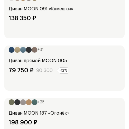
Диван
MOON 091 «Камешки»
138 350
₽
Ширина:
247
см
+
31
Диван прямой
MOON 005
79 750
₽
90 300
-
12
%
Ширина:
254
см
+
25
Диван
MOON 187 «Огонёк»
198 900
₽