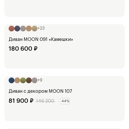
Ширина:
250
см
+
23
Диван
MOON 091 «Камешки»
180 600
₽
Ширина:
160
см
180
см
+
9
Диван с декором
MOON 107
81 900
₽
146 200
-
44
%
Ширина:
254
см