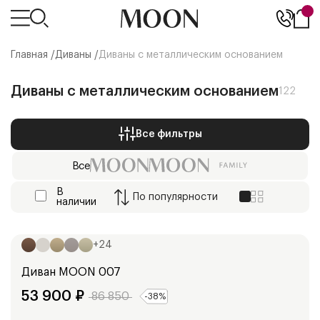
Главная /
Диваны
/
Диваны с металлическим основанием
Диваны с металлическим основанием
122
Все фильтры
Все
В
По
популярности
наличии
Ширина:
248
см
+
24
Диван
MOON 007
53 900
₽
86 850
-
38
%