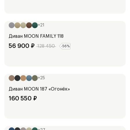
Ширина:
213
см
+
21
Диван
MOON FAMILY 118
56 900
₽
128 450
-
56
%
Ширина:
253
см
+
25
Диван
MOON 187 «Огонёк»
160 550
₽
Ширина:
248
см