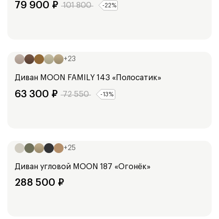
79 900
₽
101 800
-
22
%
Ширина:
158
см
+
23
Диван
MOON FAMILY 143 «Полосатик»
63 300
₽
72 550
-
13
%
Ширина:
355
см
+
25
Диван угловой
MOON 187 «Огонёк»
288 500
₽
Ширина: