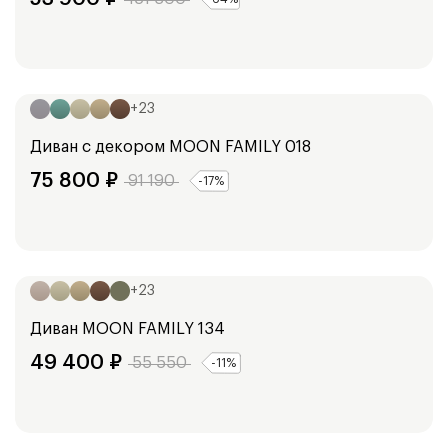
Ширина:
193
см
213
см
+
23
Диван с декором
MOON FAMILY 018
75 800
₽
91 190
-
17
%
Ширина:
135
см
155
см
+
23
Диван
MOON FAMILY 134
49 400
₽
55 550
-
11
%
Ширина:
159
см