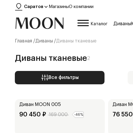
Саратов
Магазины
О компании
Диваны
Каталог
Главная /
Диваны
/
Диваны тканевые
Диваны тканевые
2
Все фильтры
Ширина:
Ширина:
240
см
178
см
Диван
MOON 005
Диван
M
90 450
₽
76 550
169 000
-
46
%