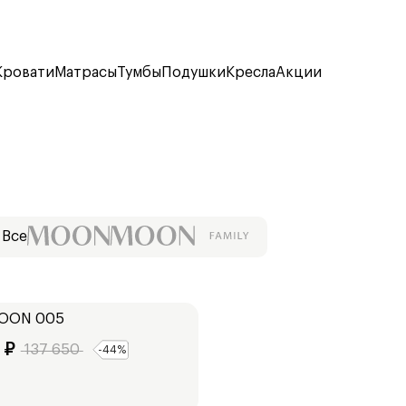
Кровати
Матрасы
Тумбы
Подушки
Кресла
Акции
Все
OON 005
₽
137 650
-
44
%