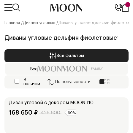
Главная /
Диваны угловые
/
Диваны угловые дельфин фиолетов
Диваны угловые дельфин фиолетовые
1
Все фильтры
Все
В
По
популярности
наличии
Ширина:
273
см
Диван угловой с декором
MOON 110
168 650
₽
426 600
-
60
%