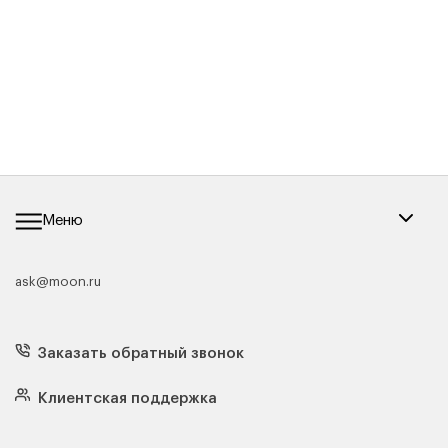
Меню
ask@moon.ru
Каталог мебели
Диваны
Кресла
Заказать обратный звонок
Матрасы
Кровати
Подушки
Клиентская поддержка
Чехлы и наматрасники