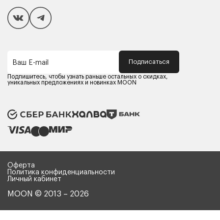
Покупателям
Способы оплаты
Как сделать покупку
Кредит/Рассрочка
Гарантия и сервис
Доставка
Подписаться
Ваш E-mail
Компания MOON
Контакты
Подпишитесь, чтобы узнать раньше остальных о скидках,
Оферта
уникальных предложениях и новинках MOON
Политика конфиденциальности
Партнерам
Реквизиты
Карьера в MOON
Оферта
Политика конфиденциальности
Личный кабинет
MOON © 2013 – 2026