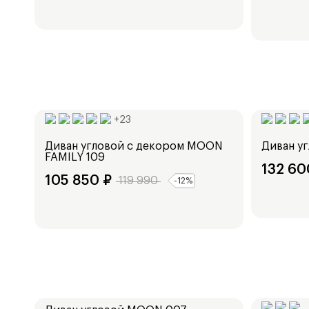
Ширина:
Ширина:
248
см
249
см
+
23
Диван угловой с декором
MOON
Диван у
FAMILY 109
132 60
105 850
₽
119 990
-
12
%
Ширина:
Ширина:
288
см
253
см