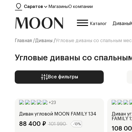
Саратов
Магазины
О компании
Диваны
Каталог
Главная /
Диваны
/
Угловые диваны со спальным мес
Угловые диваны со спальным
Все фильтры
Ширина:
Ширина:
225
см
229
см
+
23
Диван угловой
MOON FAMILY 134
Диван у
FAMILY 1
88 400
₽
101 990
-
13
%
108 0