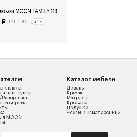
гловой
MOON FAMILY 118
₽
171 300
-
54
%
пателям
Каталог мебели
ы оплаты
Диваны
лать покупку
Кресла
/Рассрочка
Матрасы
ия и сервис
Кровати
иты
Подушки
ка
Чехлы и наматрасники
ния MOON
ты