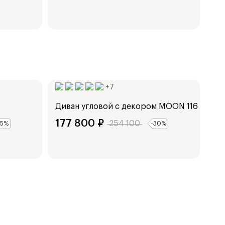
Ширина:
256
см
+
7
Диван угловой с декором
MOON 116
177 800
₽
254 100
5
%
-
30
%