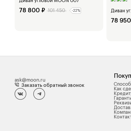
Диван угловой
MOON 007
78 800
₽
101 450
Диван у
-
22
%
78 950
Поку
ask@moon.ru
Способ
Заказать обратный звонок
Как сде
Кредит
Гарант
Реквиз
Достав
Компа
Контак