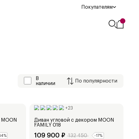
Покупателям
В
По
популярности
наличии
Ширина:
243
см
+
23
MOON
Диван угловой с декором
MOON
FAMILY 018
109 900
₽
132 450
44
%
-
17
%