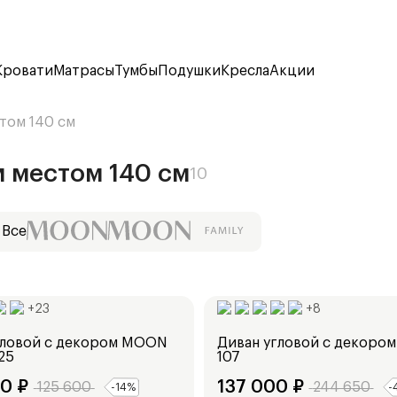
Кровати
Матрасы
Тумбы
Подушки
Кресла
Акции
том 140 см
 местом 140 см
10
Все
Ширина:
249
см
+
23
+
8
гловой с декором
MOON
Диван угловой с декором
25
107
00
₽
137 000
₽
125 600
244 650
-
14
%
-