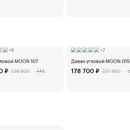
Ширина:
234
см
+
8
+
7
гловой
MOON 107
Диван угловой
MOON 015
0
₽
178 700
₽
236 800
237 850
-
44
%
-
2