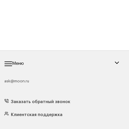
Меню
ask@moon.ru
Каталог мебели
Диваны
Кресла
Заказать обратный звонок
Матрасы
Кровати
Подушки
Клиентская поддержка
Чехлы и наматрасники