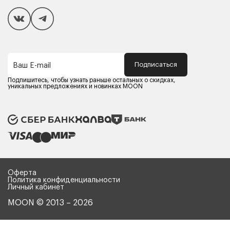
Покупателям
Способы оплаты
Как сделать покупку
Кредит/Рассрочка
Гарантия и сервис
Доставка
Подписаться
Ваш E-mail
Компания MOON
Контакты
Подпишитесь, чтобы узнать раньше остальных о скидках,
Оферта
уникальных предложениях и новинках MOON
Политика конфиденциальности
Партнерам
Реквизиты
Карьера в MOON
Оферта
Политика конфиденциальности
Личный кабинет
MOON © 2013 – 2026