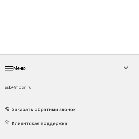
Меню
ask@moon.ru
Каталог мебели
Диваны
Кресла
Заказать обратный звонок
Матрасы
Кровати
Подушки
Клиентская поддержка
Чехлы и наматрасники