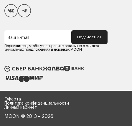
Покупателям
Способы оплаты
Как сделать покупку
Кредит/Рассрочка
Гарантия и сервис
Доставка
Подписаться
Ваш E-mail
Компания MOON
Контакты
Подпишитесь, чтобы узнать раньше остальных о скидках,
Оферта
уникальных предложениях и новинках MOON
Политика конфиденциальности
Партнерам
Реквизиты
Карьера в MOON
Оферта
Политика конфиденциальности
Личный кабинет
MOON © 2013 – 2026