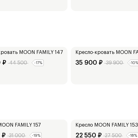
Ширина:
94
см
кровать
MOON FAMILY 147
Кресло-кровать
MOON FA
0
₽
35 900
₽
44 500
39 900
-
17
%
-
10
Ширина:
76
см
MOON FAMILY 157
Кресло
MOON FAMILY 153
₽
22 550
₽
31 000
27 500
-
19
%
-
18
%