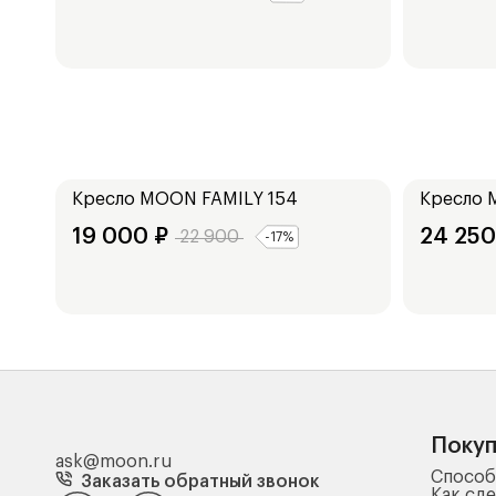
Ширина:
Ширина:
76
см
76
см
Кресло
MOON FAMILY 154
Кресло
19 000
₽
24 250
22 900
-
17
%
Поку
ask@moon.ru
Способ
Заказать обратный звонок
Как сде