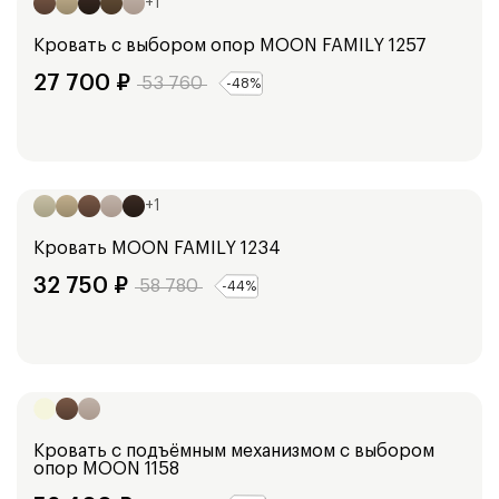
+
1
Кровать с выбором опор
MOON FAMILY 1257
27 700
₽
53 760
-
48
%
Ширина:
150
см
170
см
190
см
+
1
Кровать
MOON FAMILY 1234
32 750
₽
58 780
-
44
%
Ширина:
153
см
173
см
193
см
Кровать с подъёмным механизмом с выбором
опор
MOON 1158