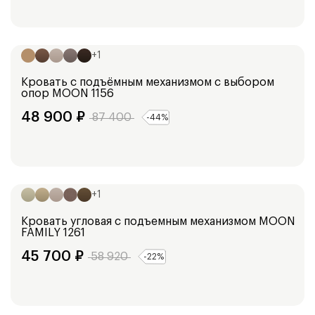
Ширина:
173
см
193
см
153
см
103
см
+
1
Кровать с подъёмным механизмом с выбором
опор
MOON 1156
48 900
₽
87 400
-
44
%
Ширина:
101
см
+
1
Кровать угловая с подъемным механизмом
MOON
FAMILY 1261
45 700
₽
58 920
-
22
%
Ширина: