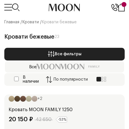
Главная /
Кровати
/
Кровати бежевые
Кровати бежевые
23
Все фильтры
Все
В
По
популярности
наличии
Ширина:
148
см
128
см
98
см
188
см
168
см
+
2
Кровать
MOON FAMILY 1250
20 150
₽
42 650
-
53
%