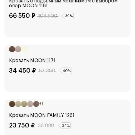
Кровать с подъёмным механизмом с выбором
опор
MOON 1161
66 550
₽
109 900
-
39
%
Ширина:
154
см
134
см
174
см
194
см
104
см
Кровать
MOON 1171
34 450
₽
57 350
-
40
%
Ширина:
128
см
148
см
168
см
188
см
98
см
+
1
Кровать
MOON FAMILY 1261
23 750
₽
36 080
-
34
%