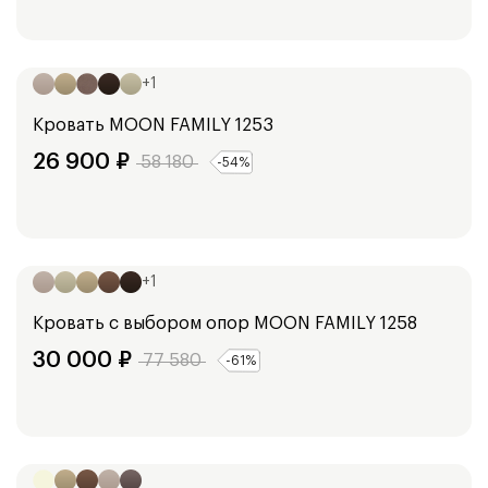
Ширина:
148
см
128
см
168
см
188
см
98
см
+
1
Кровать
MOON FAMILY 1253
26 900
₽
58 180
-
54
%
Ширина:
149
см
99
см
129
см
169
см
189
см
+
1
Кровать с выбором опор
MOON FAMILY 1258
30 000
₽
77 580
-
61
%
Ширина:
153
см
173
см
193
см