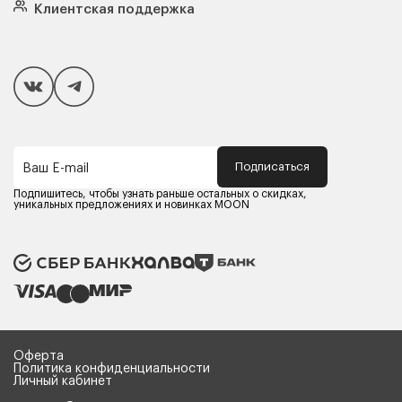
Подушки
Клиентская поддержка
Чехлы и наматрасники
Покупателям
Способы оплаты
Как сделать покупку
Кредит/Рассрочка
Гарантия и сервис
Доставка
Подписаться
Ваш E-mail
Компания MOON
Контакты
Подпишитесь, чтобы узнать раньше остальных о скидках,
Оферта
уникальных предложениях и новинках MOON
Политика конфиденциальности
Партнерам
Реквизиты
Карьера в MOON
Оферта
Политика конфиденциальности
Личный кабинет