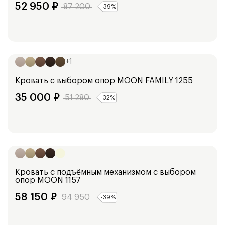
52 950
₽
87 200
-
39
%
Ширина:
148
см
98
см
128
см
188
см
168
см
+
1
Кровать с выбором опор
MOON FAMILY 1255
35 000
₽
51 280
-
32
%
Ширина:
153
см
173
см
193
см
103
см
Кровать с подъёмным механизмом с выбором
опор
MOON 1157
58 150
₽
94 950
-
39
%