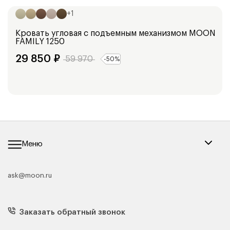
101
см
+
1
Кровать угловая с подъемным механизмом
MOON
FAMILY 1250
29 850
₽
59 970
-
50
%
Меню
ask@moon.ru
Каталог мебели
Диваны
Кресла
Заказать обратный звонок
Матрасы
Кровати