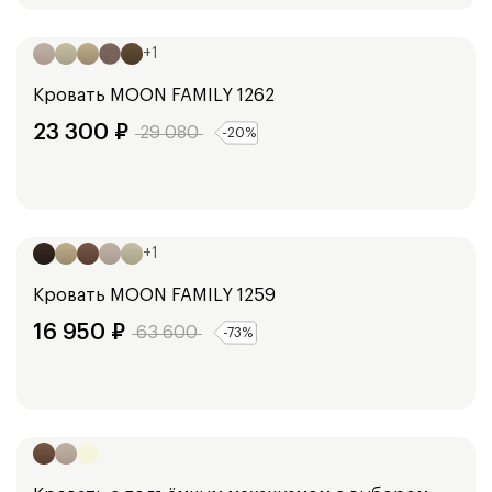
Ширина:
98
см
128
см
148
см
168
см
188
см
+
1
Кровать
MOON FAMILY 1262
23 300
₽
29 080
-
20
%
Ширина:
99
см
129
см
149
см
169
см
189
см
+
1
Кровать
MOON FAMILY 1259
16 950
₽
63 600
-
73
%
Ширина:
158
см
178
см
198
см