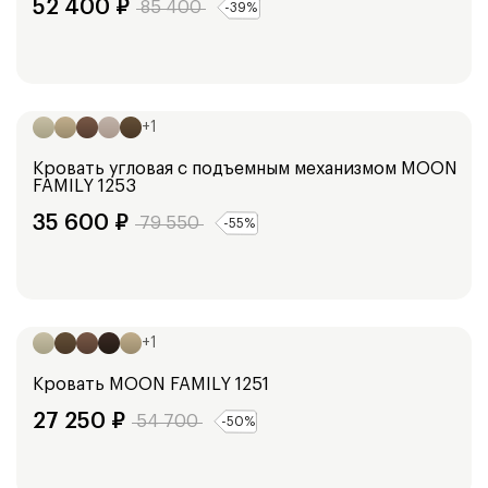
52 400
₽
85 400
-
39
%
Ширина:
101
см
+
1
Кровать угловая с подъемным механизмом
MOON
FAMILY 1253
35 600
₽
79 550
-
55
%
Ширина:
98
см
128
см
148
см
168
см
188
см
+
1
Кровать
MOON FAMILY 1251
27 250
₽
54 700
-
50
%