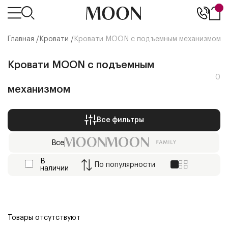
Главная /
Кровати
/
Кровати MOON с подъемным механизмом
Кровати MOON с подъемным
0
механизмом
Все фильтры
Все
В
По
популярности
наличии
Товары отсутствуют