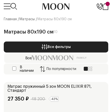
Главная /
Матрасы
/
Матрасы 80х190 см
Матрасы 80х190 см
10
Все фильтры
Все
В
По
популярности
наличии
Высокий
Матрас пружинный 5 зон
MOON ELIXIR 871,
Стандарт
27 350
₽
48 200
-
43
%