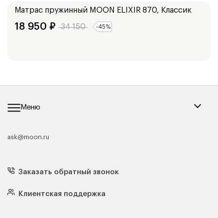
Матрас пружинный
MOON ELIXIR 870, Классик
18 950
₽
34 150
-
45
%
Меню
ask@moon.ru
Каталог мебели
Диваны
Кресла
Заказать обратный звонок
Матрасы
Кровати
Подушки
Клиентская поддержка
Чехлы и наматрасники