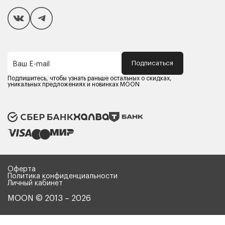
Покупателям
Способы оплаты
Как сделать покупку
Кредит/Рассрочка
Гарантия и сервис
Доставка
Подписаться
Ваш E-mail
Компания MOON
Контакты
Подпишитесь, чтобы узнать раньше остальных о скидках,
Оферта
уникальных предложениях и новинках MOON
Политика конфиденциальности
Партнерам
Реквизиты
Карьера в MOON
Оферта
Политика конфиденциальности
Личный кабинет
MOON © 2013 – 2026