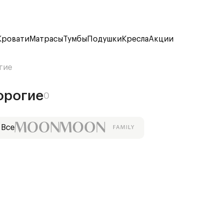
Кровати
Матрасы
Тумбы
Подушки
Кресла
Акции
гие
орогие
0
Все