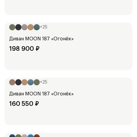
Ширина:
254
см
+
25
Диван
MOON 187 «Огонёк»
198 900
₽
Ширина:
253
см
+
25
Диван
MOON 187 «Огонёк»
160 550
₽
Ширина:
248
см