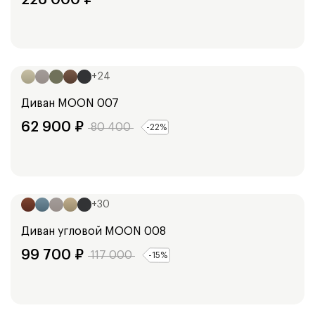
Ширина:
248
см
+
24
Диван
MOON 007
62 900
₽
80 400
-
22
%
Ширина:
254
см
+
30
Диван угловой
MOON 008
99 700
₽
117 000
-
15
%
Ширина:
354
см