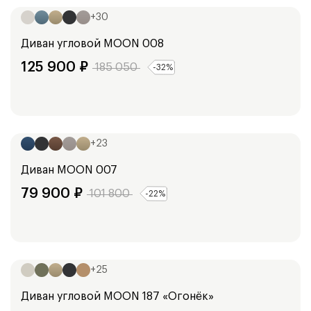
+
30
Диван угловой
MOON 008
125 900
₽
185 050
-
32
%
Ширина:
288
см
+
23
Диван
MOON 007
79 900
₽
101 800
-
22
%
Ширина:
355
см
+
25
Диван угловой
MOON 187 «Огонёк»