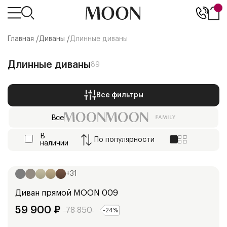
Главная /
Диваны
/
Длинные диваны
Длинные диваны
89
Все фильтры
Все
В
По
популярности
наличии
Ширина:
250
см
+
31
Диван прямой
MOON 009
59 900
₽
78 850
-
24
%