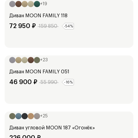
+
19
Диван
MOON FAMILY 118
72 950
₽
159 850
-
54
%
Ширина:
241
см
+
23
Диван
MOON FAMILY 051
46 900
₽
55 990
-
16
%
Ширина:
254
см
+
25
Диван угловой
MOON 187 «Огонёк»
226 000
₽