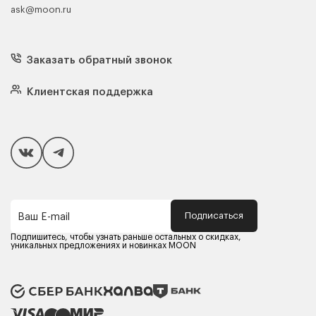
ask@moon.ru
Каталог мебели
Диваны
Кресла
Заказать обратный звонок
Матрасы
Кровати
Подушки
Клиентская поддержка
Чехлы и наматрасники
Покупателям
Способы оплаты
Как сделать покупку
Кредит/Рассрочка
Гарантия и сервис
Доставка
Подписаться
Ваш E-mail
Компания MOON
Контакты
Подпишитесь, чтобы узнать раньше остальных о скидках,
Оферта
уникальных предложениях и новинках MOON
Политика конфиденциальности
Партнерам
Реквизиты
Карьера в MOON