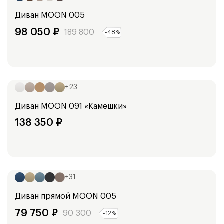
Диван
MOON 005
98 050
₽
189 800
-
48
%
Ширина:
250
см
+
23
Диван
MOON 091 «Камешки»
138 350
₽
Ширина:
247
см
+
31
Диван прямой
MOON 005
79 750
₽
90 300
-
12
%