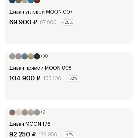
Диван угловой
MOON 007
69 900
₽
87 800
-
20
%
Ширина:
294
см
+
30
Диван прямой
MOON 008
104 900
₽
155 100
-
32
%
Ширина:
241
см
+
9
Диван
MOON 176
92 250
₽
172 950
-
47
%