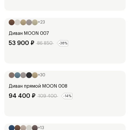
Ширина:
248
см
+
23
Диван
MOON 007
53 900
₽
86 850
-
38
%
Ширина:
254
см
+
30
Диван прямой
MOON 008
94 400
₽
109 400
-
14
%
Ширина:
240
см
+
13