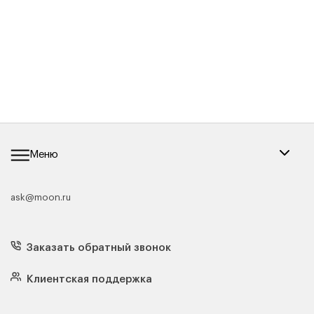
Меню
ask@moon.ru
Каталог мебели
Диваны
Кресла
Заказать обратный звонок
Матрасы
Кровати
Подушки
Клиентская поддержка
Чехлы и наматрасники