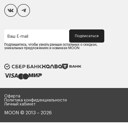
Покупателям
Способы оплаты
Как сделать покупку
Кредит/Рассрочка
Гарантия и сервис
Доставка
Подписаться
Ваш E-mail
Компания MOON
Контакты
Подпишитесь, чтобы узнать раньше остальных о скидках,
Оферта
уникальных предложениях и новинках MOON
Политика конфиденциальности
Партнерам
Реквизиты
Карьера в MOON
Оферта
Политика конфиденциальности
Личный кабинет
MOON © 2013 – 2026